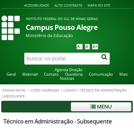
ACESSIBILIDADE
ALTO CONTRASTE
MAPA DO SITE
INSTITUTO FEDERAL DO SUL DE MINAS GERAIS
Campus Pouso Alegre
Ministério da Educação
A-
A
A+
Agenda Direção
Geral
Webmail
Contato
Ouvidoria
Comunicação
Mais
Notícias
PÁGINA INICIAL
>
COMO INGRESSAR
>
CURSOS
>
TÉCNICO EM ADMINISTRAÇÃO -
SUBSEQUENTE
MENU
Técnico em Administração - Subsequente