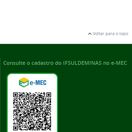
Voltar para o topo
Consulte o cadastro do IFSULDEMINAS no e-MEC