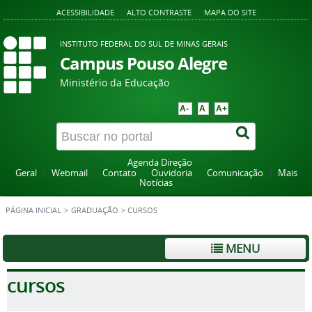
ACESSIBILIDADE
ALTO CONTRASTE
MAPA DO SITE
INSTITUTO FEDERAL DO SUL DE MINAS GERAIS
Campus Pouso Alegre
Ministério da Educação
A-
A
A+
Agenda Direção
Geral
Webmail
Contato
Ouvidoria
Comunicação
Mais
Notícias
PÁGINA INICIAL
>
GRADUAÇÃO
>
CURSOS
MENU
cursos