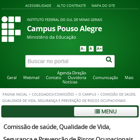
ACESSIBILIDADE
ALTO CONTRASTE
MAPA DO SITE
INSTITUTO FEDERAL DO SUL DE MINAS GERAIS
Campus Pouso Alegre
Ministério da Educação
A-
A
A+
Agenda Direção
Geral
Webmail
Contato
Ouvidoria
Comunicação
Mais
Notícias
PÁGINA INICIAL
>
COLEGIADOS/COMISSÕES
>
O CAMPUS
>
COMISSÃO DE SAÚDE,
QUALIDADE DE VIDA, SEGURANÇA E PREVENÇÃO DE RISCOS OCUPACIONAIS
MENU
Comissão de saúde, Qualidade de Vida,
Segurança e Prevenção de Riscos Ocupacionais