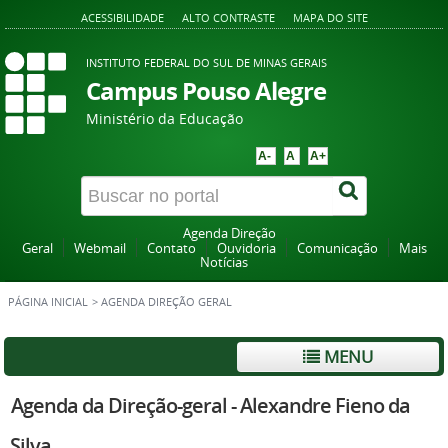
ACESSIBILIDADE
ALTO CONTRASTE
MAPA DO SITE
INSTITUTO FEDERAL DO SUL DE MINAS GERAIS
Campus Pouso Alegre
Ministério da Educação
A-
A
A+
Agenda Direção
Geral
Webmail
Contato
Ouvidoria
Comunicação
Mais
Notícias
PÁGINA INICIAL
>
AGENDA DIREÇÃO GERAL
MENU
Agenda da Direção-geral - Alexandre Fieno da
Silva