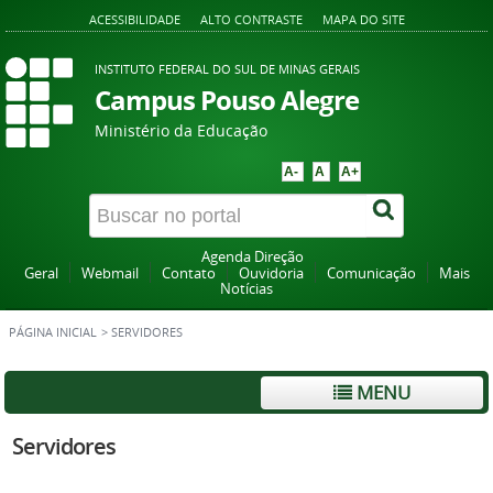
ACESSIBILIDADE
ALTO CONTRASTE
MAPA DO SITE
INSTITUTO FEDERAL DO SUL DE MINAS GERAIS
Campus Pouso Alegre
Ministério da Educação
A-
A
A+
Agenda Direção
Geral
Webmail
Contato
Ouvidoria
Comunicação
Mais
Notícias
PÁGINA INICIAL
>
SERVIDORES
MENU
Servidores