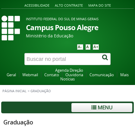
ACESSIBILIDADE
ALTO CONTRASTE
MAPA DO SITE
INSTITUTO FEDERAL DO SUL DE MINAS GERAIS
Campus Pouso Alegre
Ministério da Educação
A-
A
A+
Agenda Direção
Geral
Webmail
Contato
Ouvidoria
Comunicação
Mais
Notícias
PÁGINA INICIAL
>
GRADUAÇÃO
MENU
Graduação