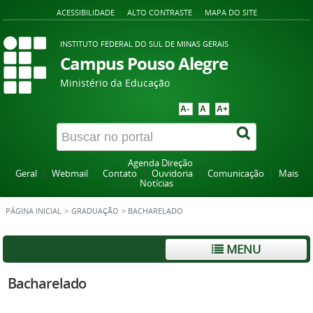
ACESSIBILIDADE
ALTO CONTRASTE
MAPA DO SITE
INSTITUTO FEDERAL DO SUL DE MINAS GERAIS
Campus Pouso Alegre
Ministério da Educação
A-
A
A+
Agenda Direção
Geral
Webmail
Contato
Ouvidoria
Comunicação
Mais
Notícias
PÁGINA INICIAL
>
GRADUAÇÃO
>
BACHARELADO
MENU
Bacharelado