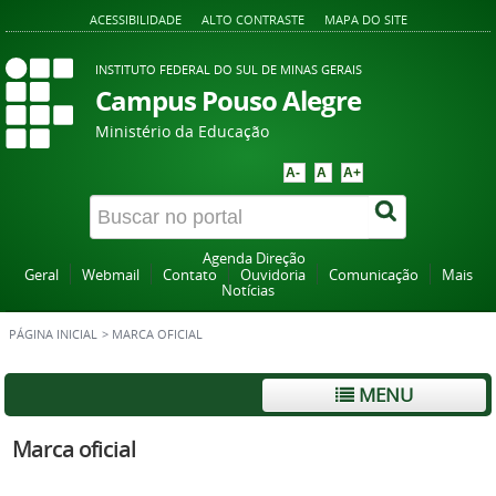
ACESSIBILIDADE
ALTO CONTRASTE
MAPA DO SITE
INSTITUTO FEDERAL DO SUL DE MINAS GERAIS
Campus Pouso Alegre
Ministério da Educação
A-
A
A+
Agenda Direção
Geral
Webmail
Contato
Ouvidoria
Comunicação
Mais
Notícias
PÁGINA INICIAL
>
MARCA OFICIAL
MENU
Marca oficial