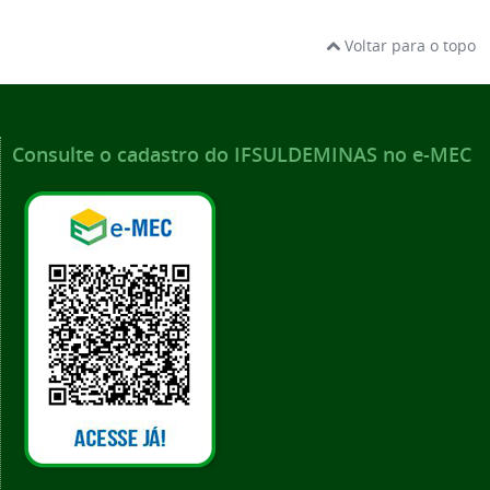
Voltar para o topo
Consulte o cadastro do IFSULDEMINAS no e-MEC