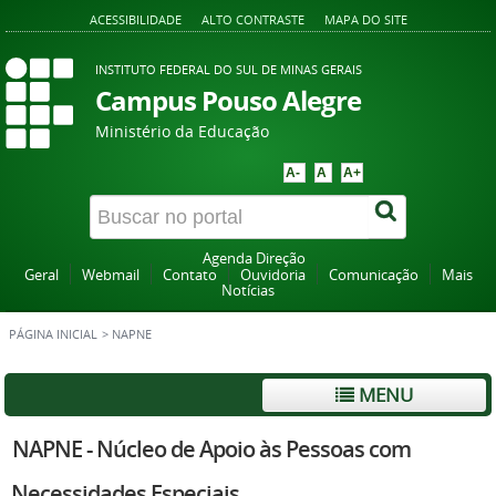
ACESSIBILIDADE
ALTO CONTRASTE
MAPA DO SITE
INSTITUTO FEDERAL DO SUL DE MINAS GERAIS
Campus Pouso Alegre
Ministério da Educação
A-
A
A+
Agenda Direção
Geral
Webmail
Contato
Ouvidoria
Comunicação
Mais
Notícias
PÁGINA INICIAL
>
NAPNE
MENU
NAPNE - Núcleo de Apoio às Pessoas com
Necessidades Especiais