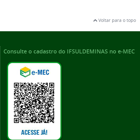
Voltar para o topo
Consulte o cadastro do IFSULDEMINAS no e-MEC