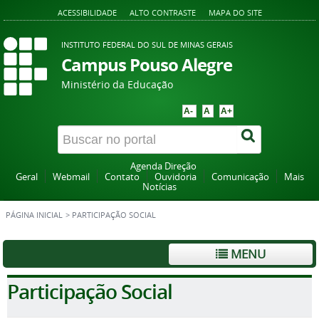
ACESSIBILIDADE
ALTO CONTRASTE
MAPA DO SITE
INSTITUTO FEDERAL DO SUL DE MINAS GERAIS
Campus Pouso Alegre
Ministério da Educação
A-
A
A+
Agenda Direção
Geral
Webmail
Contato
Ouvidoria
Comunicação
Mais
Notícias
PÁGINA INICIAL
>
PARTICIPAÇÃO SOCIAL
MENU
Participação Social