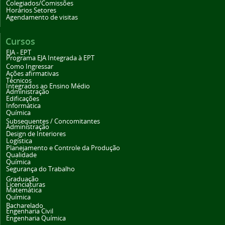
Colegiados/Comissões
Horários Setores
Agendamento de visitas
Cursos
EJA - EPT
Programa EJA Integrada à EPT
Como Ingressar
Ações afirmativas
Técnicos
Integrados ao Ensino Médio
Administração
Edificações
Informática
Química
Subsequentes / Concomitantes
Administração
Design de Interiores
Logística
Planejamento e Controle da Produção
Qualidade
Química
Segurança do Trabalho
Graduação
Licenciaturas
Matemática
Química
Bacharelado
Engenharia Civil
Engenharia Química