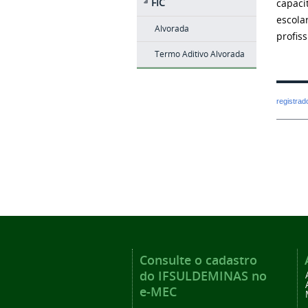
FIC
capaci
escola
Alvorada
profis
Termo Aditivo Alvorada
registra
Consulte o cadastro
do IFSULDEMINAS no
e-MEC