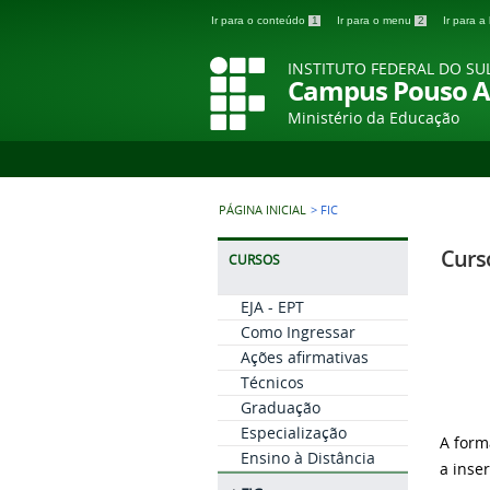
Ir para o conteúdo
1
Ir para o menu
2
Ir para 
INSTITUTO FEDERAL DO SU
Campus Pouso A
Ministério da Educação
PÁGINA INICIAL
>
FIC
Curs
CURSOS
EJA - EPT
Como Ingressar
Ações afirmativas
Técnicos
Graduação
Especialização
A form
Ensino à Distância
a inse