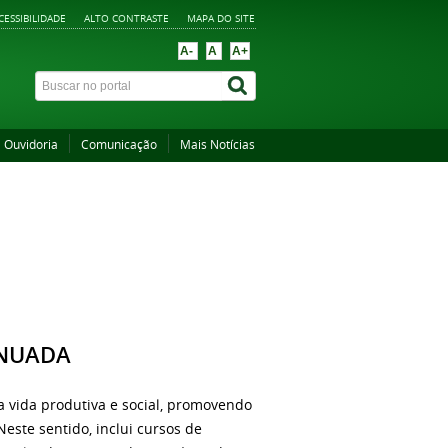
CESSIBILIDADE
ALTO CONTRASTE
MAPA DO SITE
A-
A
A+
Ouvidoria
Comunicação
Mais Notícias
INUADA
 a vida produtiva e social, promovendo
este sentido, inclui cursos de