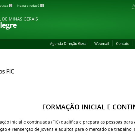
A
a busca
3
Ir para o rodapé
4
L DE MINAS GERAIS
legre
Agenda Direção Geral
Webmail
Contato
os FIC
FORMAÇÃO INICIAL E CONT
ação inicial e continuada (FIC) qualifica e prepara as pessoas para
rção e reinserção de jovens e adultos para o mercado de trabalho. N