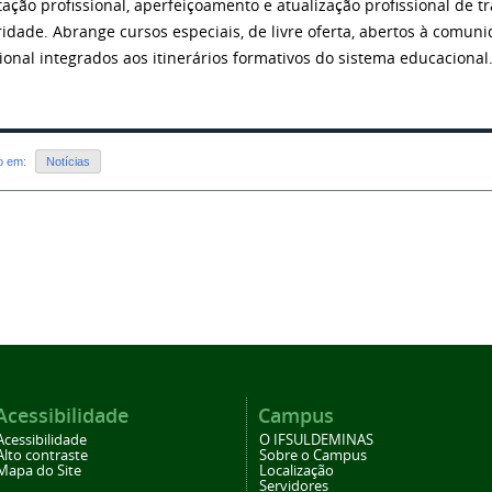
tação profissional, aperfeiçoamento e atualização profissional de 
ridade. Abrange cursos especiais, de livre oferta, abertos à comun
sional integrados aos itinerários formativos do sistema educacional
do em:
Notícias
Acessibilidade
Campus
Acessibilidade
O IFSULDEMINAS
Alto contraste
Sobre o Campus
Mapa do Site
Localização
Servidores