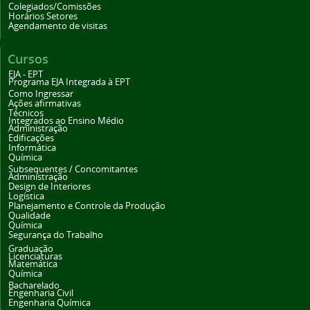
Colegiados/Comissões
Horários Setores
Agendamento de visitas
Cursos
EJA - EPT
Programa EJA Integrada à EPT
Como Ingressar
Ações afirmativas
Técnicos
Integrados ao Ensino Médio
Administração
Edificações
Informática
Química
Subsequentes / Concomitantes
Administração
Design de Interiores
Logística
Planejamento e Controle da Produção
Qualidade
Química
Segurança do Trabalho
Graduação
Licenciaturas
Matemática
Química
Bacharelado
Engenharia Civil
Engenharia Química