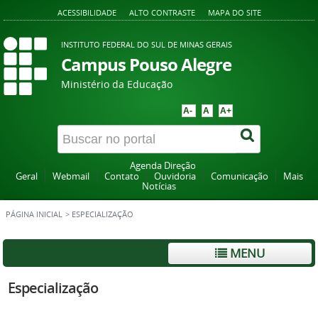
ACESSIBILIDADE
ALTO CONTRASTE
MAPA DO SITE
INSTITUTO FEDERAL DO SUL DE MINAS GERAIS
Campus Pouso Alegre
Ministério da Educação
A-
A
A+
Agenda Direção
Geral
Webmail
Contato
Ouvidoria
Comunicação
Mais
Notícias
PÁGINA INICIAL
>
ESPECIALIZAÇÃO
MENU
Especialização