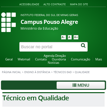
ACESSIBILIDADE
ALTO CONTRASTE
MAPA DO SITE
INSTITUTO FEDERAL DO SUL DE MINAS GERAIS
Campus Pouso Alegre
Ministério da Educação
A-
A
A+
Agenda Direção
Geral
Webmail
Contato
Ouvidoria
Comunicação
Mais
Notícias
PÁGINA INICIAL
>
ENSINO À DISTÂNCIA
>
TÉCNICOS EAD
>
QUALIDADE
MENU
Técnico em Qualidade