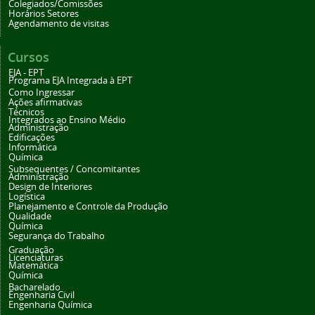
Colegiados/Comissões
Horários Setores
Agendamento de visitas
Cursos
EJA - EPT
Programa EJA Integrada à EPT
Como Ingressar
Ações afirmativas
Técnicos
Integrados ao Ensino Médio
Administração
Edificações
Informática
Química
Subsequentes / Concomitantes
Administração
Design de Interiores
Logística
Planejamento e Controle da Produção
Qualidade
Química
Segurança do Trabalho
Graduação
Licenciaturas
Matemática
Química
Bacharelado
Engenharia Civil
Engenharia Química