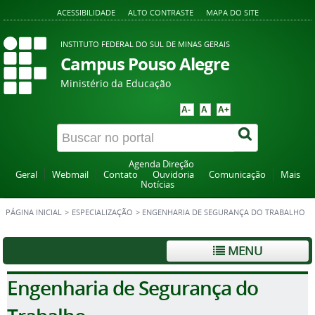
ACESSIBILIDADE
ALTO CONTRASTE
MAPA DO SITE
INSTITUTO FEDERAL DO SUL DE MINAS GERAIS
Campus Pouso Alegre
Ministério da Educação
A-
A
A+
Agenda Direção
Geral
Webmail
Contato
Ouvidoria
Comunicação
Mais
Notícias
PÁGINA INICIAL
>
ESPECIALIZAÇÃO
>
ENGENHARIA DE SEGURANÇA DO TRABALHO
MENU
Engenharia de Segurança do