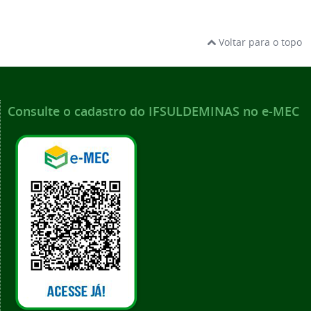
Voltar para o topo
Consulte o cadastro do IFSULDEMINAS no e-MEC