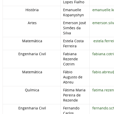
Lopes Fialho
História
Emanuelle
emanuelle.k
Kopanyshyn
Artes
Emerson José
emerson.sil
Simões da
Silva
Matemática
Estela Costa
estela.ferr
Ferreira
Engenharia Civil
Fabiana
fabiana.cot
Rezende
Cotrim
Matemática
Fábio
fabio.abreu
Augusto de
Abreu
Química
Fátima Maria
fatima.reze
Pereira de
Rezende
Engenharia Civil
Fernando
fernando.sc
Carlos