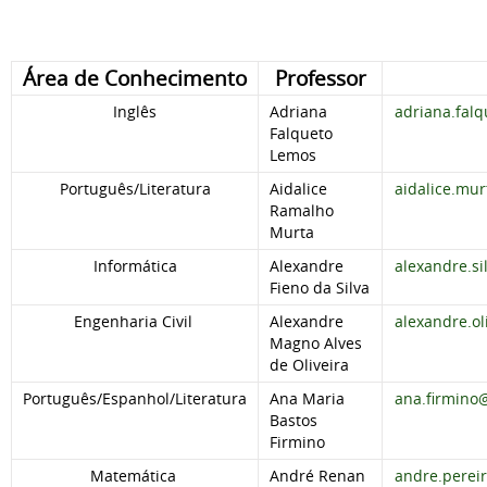
Área de Conhecimento
Professor
Inglês
Adriana
adriana.fal
Falqueto
Lemos
Português/Literatura
Aidalice
aidalice.mu
Ramalho
Murta
Informática
Alexandre
alexandre.s
Fieno da Silva
Engenharia Civil
Alexandre
alexandre.ol
Magno Alves
de Oliveira
Português/Espanhol/Literatura
Ana Maria
ana.firmino
Bastos
Firmino
Matemática
André Renan
andre.perei