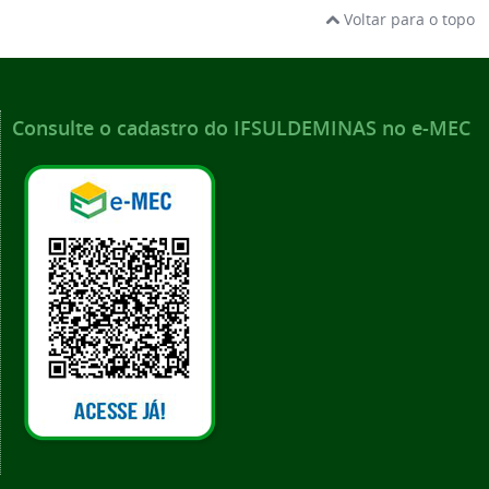
Voltar para o topo
Consulte o cadastro do IFSULDEMINAS no e-MEC