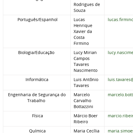
Rodrigues de
Souza
Português/Espanhol
Lucas
lucas.firmi
Henrique
Xavier da
Costa
Firmino
Biologia/Educação
Lucy Mirian
lucy.nascim
Campos
Tavares
Nascimento
Informática
Luis Antônio
luis.tavares
Tavares
Engenharia de Segurança do
Marcelo
marcelo.bot
Trabalho
Carvalho
Bottazzini
Física
Márcio Boer
marcio.ribe
Ribeiro
Química
Maria Cecília
maria.simoe