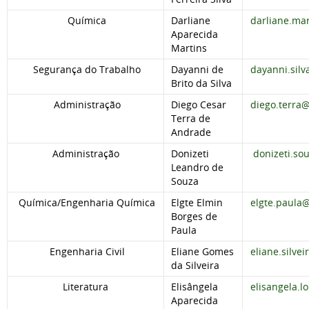
Química
Darliane
darliane.ma
Aparecida
Martins
Segurança do Trabalho
Dayanni de
dayanni.sil
Brito da Silva
Administração
Diego Cesar
diego.terra
Terra de
Andrade
Administração
Donizeti
donizeti.so
Leandro de
Souza
Química/Engenharia Química
Elgte Elmin
elgte.paula
Borges de
Paula
Engenharia Civil
Eliane Gomes
eliane.silve
da Silveira
Literatura
Elisângela
elisangela.
Aparecida