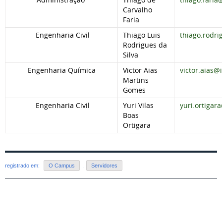
Carvalho
Faria
Engenharia Civil
Thiago Luis
thiago.rodr
Rodrigues da
Silva
Engenharia Química
Victor Aias
victor.aias@
Martins
Gomes
Engenharia Civil
Yuri Vilas
yuri.ortigar
Boas
Ortigara
registrado em:
O Campus
,
Servidores