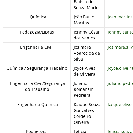
Batista de
Souza Maciel
Química
João Paulo
joao.martin
Martins
Pedagogia/Libras
Johnny César
johnny.sant
dos Santos
Engenharia Civil
Josimara
josimara.si
Aparecida da
Silva
Química / Segurança Trabalho
Joyce Alves
joyce.olivei
de Oliveira
Engenharia Civil/Segurança
Juliano
juliano.ped
do Trabalho
Romanzini
Pedreira
Engenharia Química
Kaique Souza
kaique.olive
Gonçalves
Cordeiro
Oliveira
Pedagogia
Letícia
leticia.souz