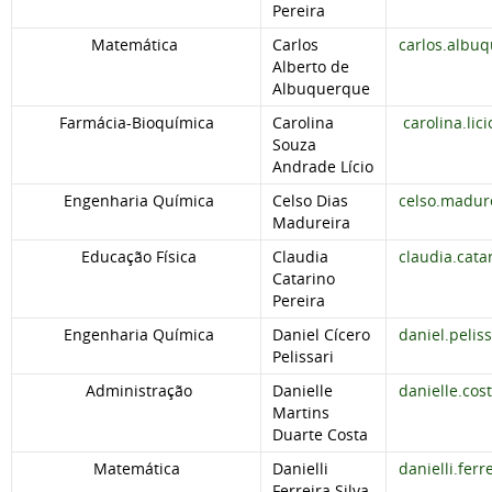
Pereira
Matemática
Carlos
carlos.albu
Alberto de
Albuquerque
Farmácia-Bioquímica
Carolina
carolina.li
Souza
Andrade Lício
Engenharia Química
Celso Dias
celso.madur
Madureira
Educação Física
Claudia
claudia.cat
Catarino
Pereira
Engenharia Química
Daniel Cícero
daniel.pelis
Pelissari
Administração
Danielle
danielle.co
Martins
Duarte Costa
Matemática
Danielli
danielli.fer
Ferreira Silva