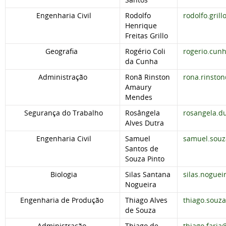
Engenharia Civil
Rodolfo
rodolfo.gril
Henrique
Freitas Grillo
Geografia
Rogério Coli
rogerio.cun
da Cunha
Administração
Ronã Rinston
rona.rinsto
Amaury
Mendes
Segurança do Trabalho
Rosângela
rosangela.d
Alves Dutra
Engenharia Civil
Samuel
samuel.souz
Santos de
Souza Pinto
Biologia
Silas Santana
silas.nogue
Nogueira
Engenharia de Produção
Thiago Alves
thiago.souz
de Souza
Administração
Thiago de
thiago.faria