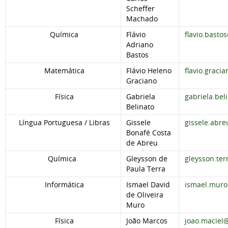
Scheffer
Machado
Química
Flávio
flavio.basto
Adriano
Bastos
Matemática
Flávio Heleno
flavio.graci
Graciano
Física
Gabriela
gabriela.be
Belinato
Língua Portuguesa / Libras
Gissele
gissele.abr
Bonafé Costa
de Abreu
Química
Gleysson de
gleysson.te
Paula Terra
Informática
Ismael David
ismael.muro
de Oliveira
Muro
Física
João Marcos
joao.maciel