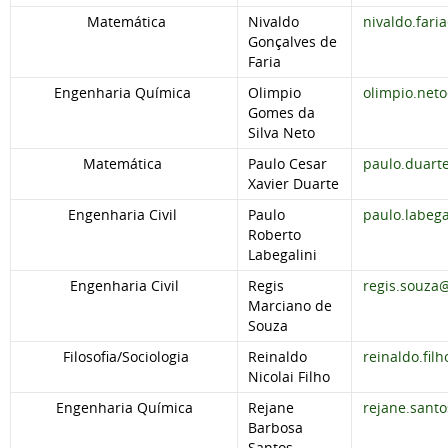
Matemática
Nivaldo
nivaldo.fari
Gonçalves de
Faria
Engenharia Química
Olimpio
olimpio.net
Gomes da
Silva Neto
Matemática
Paulo Cesar
paulo.duart
Xavier Duarte
Engenharia Civil
Paulo
paulo.labeg
Roberto
Labegalini
Engenharia Civil
Regis
regis.souza
Marciano de
Souza
Filosofia/Sociologia
Reinaldo
reinaldo.fil
Nicolai Filho
Engenharia Química
Rejane
rejane.sant
Barbosa
Santos