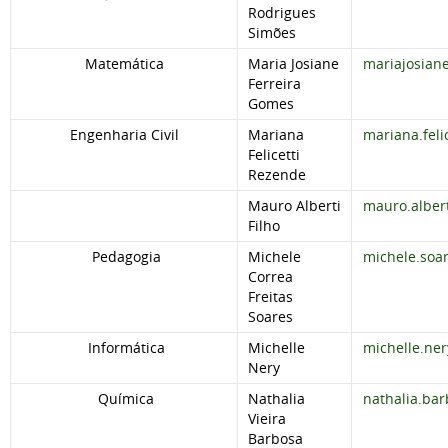
Rodrigues
Simões
Matemática
Maria Josiane
mariajosian
Ferreira
Gomes
Engenharia Civil
Mariana
mariana.feli
Felicetti
Rezende
Mauro Alberti
mauro.alber
Filho
Pedagogia
Michele
michele.soa
Correa
Freitas
Soares
Informática
Michelle
michelle.ne
Nery
Química
Nathalia
nathalia.ba
Vieira
Barbosa