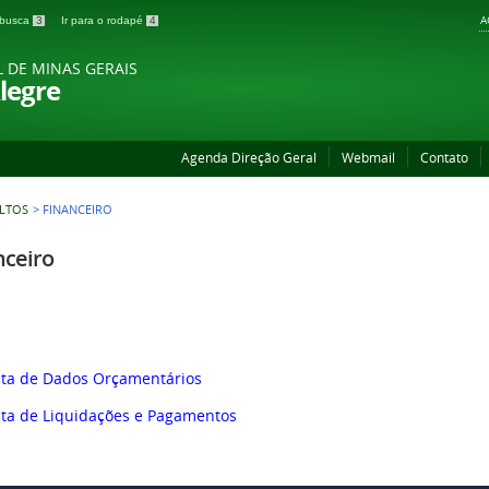
A
a busca
3
Ir para o rodapé
4
L DE MINAS GERAIS
legre
Agenda Direção Geral
Webmail
Contato
ULTOS
>
FINANCEIRO
nceiro
ta de Dados Orçamentários
ta de Liquidações e Pagamentos