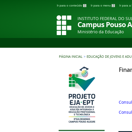
Ir para o conteúdo
1
Ir para o menu
2
Ir para 
INSTITUTO FEDERAL DO SU
Campus Pouso A
Ministério da Educação
PÁGINA INICIAL
>
EDUCAÇÃO DE JOVENS E AD
Fina
Consul
Consul