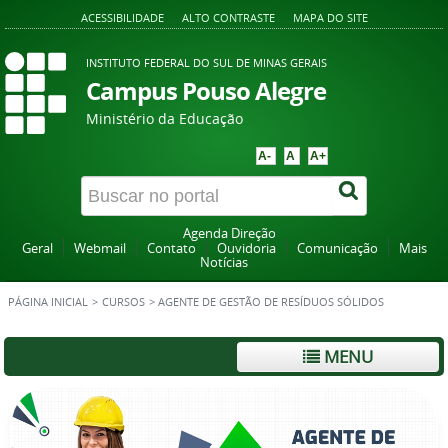
ACESSIBILIDADE
ALTO CONTRASTE
MAPA DO SITE
INSTITUTO FEDERAL DO SUL DE MINAS GERAIS
Campus Pouso Alegre
Ministério da Educação
A-
A
A+
Agenda Direção
Geral
Webmail
Contato
Ouvidoria
Comunicação
Mais
Notícias
PÁGINA INICIAL
>
CURSOS
>
AGENTE DE GESTÃO DE RESÍDUOS SÓLIDOS
MENU