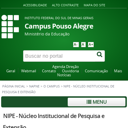
ACESSIBILIDADE
ALTO CONTRASTE
MAPA DO SITE
INSTITUTO FEDERAL DO SUL DE MINAS GERAIS
Campus Pouso Alegre
Ministério da Educação
A-
A
A+
Agenda Direção
Geral
Webmail
Contato
Ouvidoria
Comunicação
Mais
Notícias
PÁGINA INICIAL
>
NAPNE
>
O CAMPUS
>
NIPE - NÚCLEO INSTITUCIONAL DE
PESQUISA E EXTENSÃO
MENU
NIPE - Núcleo Institucional de Pesquisa e
Extensão