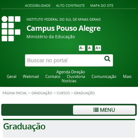
ACESSIBILIDADE
ALTO CONTRASTE
MAPA DO SITE
INSTITUTO FEDERAL DO SUL DE MINAS GERAIS
Campus Pouso Alegre
Ministério da Educação
A-
A
A+
Agenda Direção
Geral
Webmail
Contato
Ouvidoria
Comunicação
Mais
Notícias
PÁGINA INICIAL
>
GRADUAÇÃO
>
CURSOS
>
GRADUAÇÃO
MENU
Graduação