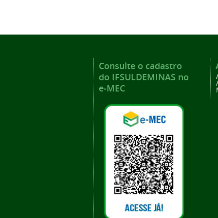
Consulte o cadastro
do IFSULDEMINAS no
e-MEC