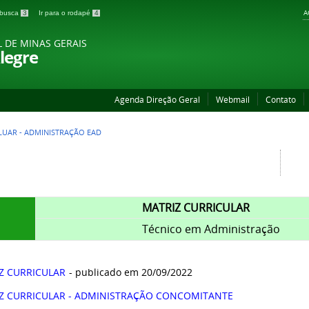
A
a busca
3
Ir para o rodapé
4
L DE MINAS GERAIS
legre
Agenda Direção Geral
Webmail
Contato
LUAR - ADMINISTRAÇÃO EAD
MATRIZ CURRICULAR
Técnico em Administração
Z CURRICULAR
- publicado em 20/09/2022
Z CURRICULAR - ADMINISTRAÇÃO CONCOMITANTE