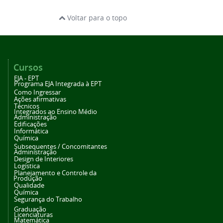
Voltar para o topo
Cursos
EJA - EPT
Programa EJA Integrada à EPT
Como Ingressar
Ações afirmativas
Técnicos
Integrados ao Ensino Médio
Administração
Edificações
Informática
Química
Subsequentes / Concomitantes
Administração
Design de Interiores
Logística
Planejamento e Controle da
Produção
Qualidade
Química
Segurança do Trabalho
Graduação
Licenciaturas
Matemática