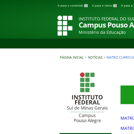
Ir para o conteúdo
1
Ir para o menu
2
Ir para 
INSTITUTO FEDERAL DO SU
Campus Pouso A
Ministério da Educação
PÁGINA INICIAL
>
NOTÍCIAS
>
MATRIZ CURRICU
MATRI
MATRI