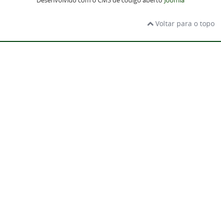
Desenvolvido com o CMS de código aberto
Joomla
Voltar para o topo