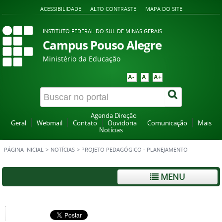
ACESSIBILIDADE
ALTO CONTRASTE
MAPA DO SITE
INSTITUTO FEDERAL DO SUL DE MINAS GERAIS
Campus Pouso Alegre
Ministério da Educação
A-
A
A+
Agenda Direção
Geral
Webmail
Contato
Ouvidoria
Comunicação
Mais
Notícias
PÁGINA INICIAL
>
NOTÍCIAS
>
PROJETO PEDAGÓGICO - PLANEJAMENTO
MENU