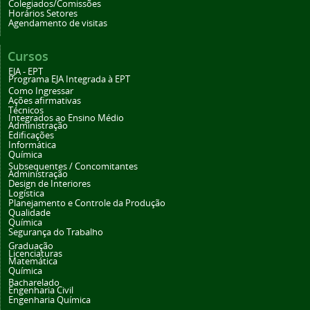
Colegiados/Comissões
Horários Setores
Agendamento de visitas
Cursos
EJA - EPT
Programa EJA Integrada à EPT
Como Ingressar
Ações afirmativas
Técnicos
Integrados ao Ensino Médio
Administração
Edificações
Informática
Química
Subsequentes / Concomitantes
Administração
Design de Interiores
Logística
Planejamento e Controle da Produção
Qualidade
Química
Segurança do Trabalho
Graduação
Licenciaturas
Matemática
Química
Bacharelado
Engenharia Civil
Engenharia Química