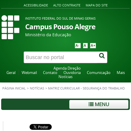
ACESSIBILIDADE
ALTO CONTRASTE
MAPA DO SITE
INSTITUTO FEDERAL DO SUL DE MINAS GERAIS
Campus Pouso Alegre
Ministério da Educação
A-
A
A+
Agenda Direção
Geral
Webmail
Contato
Ouvidoria
Comunicação
Mais
Notícias
PÁGINA INICIAL
>
NOTÍCIAS
>
MATRIZ CURRICULAR - SEGURANÇA DO TRABALHO
MENU