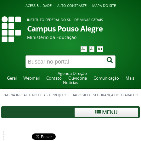
ACESSIBILIDADE
ALTO CONTRASTE
MAPA DO SITE
INSTITUTO FEDERAL DO SUL DE MINAS GERAIS
Campus Pouso Alegre
Ministério da Educação
A-
A
A+
Agenda Direção
Geral
Webmail
Contato
Ouvidoria
Comunicação
Mais
Notícias
PÁGINA INICIAL
>
NOTÍCIAS
>
PROJETO PEDAGÓGICO - SEGURANÇA DO TRABALHO
MENU