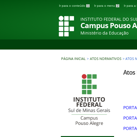
Ir para o conteúdo
1
Ir para o menu
2
Ir para 
INSTITUTO FEDERAL DO SU
Campus Pouso A
Ministério da Educação
PÁGINA INICIAL
>
ATOS NORMATIVOS
>
ATOS 
Atos
PORTAR
PORTAR
PORTAR