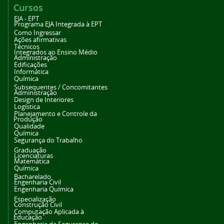
Cursos
EJA - EPT
Programa EJA Integrada à EPT
Como Ingressar
Ações afirmativas
Técnicos
Integrados ao Ensino Médio
Administração
Edificações
Informática
Química
Subsequentes / Concomitantes
Administração
Design de Interiores
Logística
Planejamento e Controle da
Produção
Qualidade
Química
Segurança do Trabalho
Graduação
Licenciaturas
Matemática
Química
Bacharelado
Engenharia Civil
Engenharia Química
Especialização
Construção Civil
Computação Aplicada à
Educação