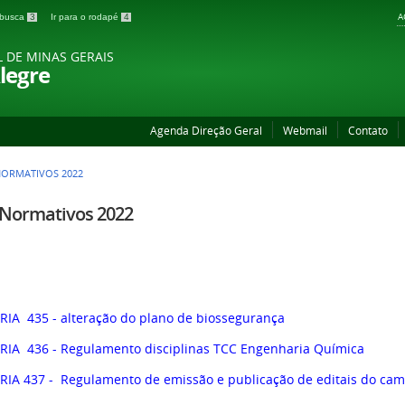
A
a busca
3
Ir para o rodapé
4
L DE MINAS GERAIS
legre
Agenda Direção Geral
Webmail
Contato
NORMATIVOS 2022
 Normativos 2022
IA 435 - alteração do plano de biossegurança
IA 436 - Regulamento disciplinas TCC Engenharia Química
IA 437 - Regulamento de emissão e publicação de editais do ca