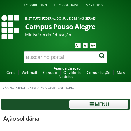
ACESSIBILIDADE
ALTO CONTRASTE
MAPA DO SITE
INSTITUTO FEDERAL DO SUL DE MINAS GERAIS
Campus Pouso Alegre
Ministério da Educação
A-
A
A+
Agenda Direção
Geral
Webmail
Contato
Ouvidoria
Comunicação
Mais
Notícias
PÁGINA INICIAL
>
NOTÍCIAS
>
AÇÃO SOLIDÁRIA
MENU
Ação solidária