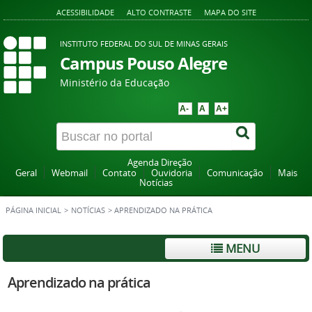
ACESSIBILIDADE
ALTO CONTRASTE
MAPA DO SITE
INSTITUTO FEDERAL DO SUL DE MINAS GERAIS
Campus Pouso Alegre
Ministério da Educação
A-
A
A+
Agenda Direção
Geral
Webmail
Contato
Ouvidoria
Comunicação
Mais
Notícias
PÁGINA INICIAL
>
NOTÍCIAS
>
APRENDIZADO NA PRÁTICA
MENU
Aprendizado na prática