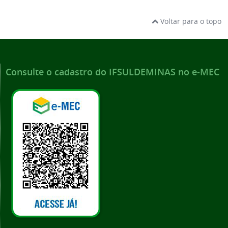
Voltar para o topo
Consulte o cadastro do IFSULDEMINAS no e-MEC