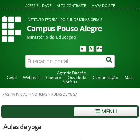
ACESSIBILIDADE
ALTO CONTRASTE
MAPA DO SITE
INSTITUTO FEDERAL DO SUL DE MINAS GERAIS
Campus Pouso Alegre
Ministério da Educação
A-
A
A+
Agenda Direção
Geral
Webmail
Contato
Ouvidoria
Comunicação
Mais
Notícias
PÁGINA INICIAL
>
NOTÍCIAS
>
AULAS DE YOGA
MENU
Aulas de yoga