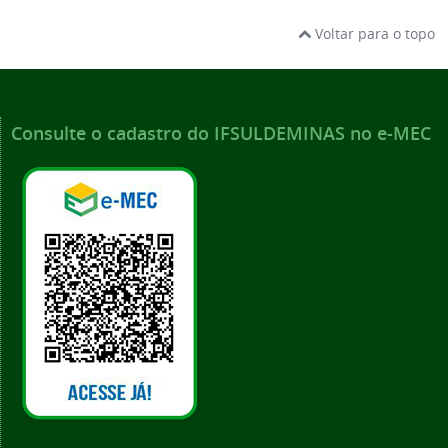
Voltar para o topo
Consulte o cadastro do IFSULDEMINAS no e-MEC