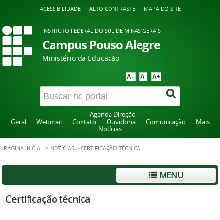
ACESSIBILIDADE
ALTO CONTRASTE
MAPA DO SITE
INSTITUTO FEDERAL DO SUL DE MINAS GERAIS
Campus Pouso Alegre
Ministério da Educação
A-
A
A+
Agenda Direção
Geral
Webmail
Contato
Ouvidoria
Comunicação
Mais
Notícias
PÁGINA INICIAL
>
NOTÍCIAS
>
CERTIFICAÇÃO TÉCNICA
MENU
Certificação técnica