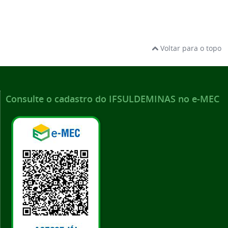
Voltar para o topo
Consulte o cadastro do IFSULDEMINAS no e-MEC