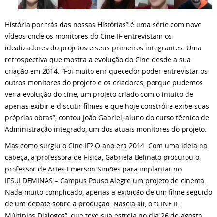
História por trás das nossas Histórias” é uma série com nove
vídeos onde os monitores do Cine IF entrevistam os
idealizadores do projetos e seus primeiros integrantes. Uma
retrospectiva que mostra a evolução do Cine desde a sua
criação em 2014. “Foi muito enriquecedor poder entrevistar os
outros monitores do projeto e os criadores, porque pudemos
ver a evolução do cine, um projeto criado com o intuito de
apenas exibir e discutir filmes e que hoje constrói e exibe suas
próprias obras”, contou João Gabriel, aluno do curso técnico de
Administração integrado, um dos atuais monitores do projeto.
Mas como surgiu o Cine IF? O ano era 2014. Com uma ideia na
cabeça, a professora de Física, Gabriela Belinato procurou o
professor de Artes Emerson Simões para implantar no
IFSULDEMINAS – Campus Pouso Alegre um projeto de cinema.
Nada muito complicado, apenas a exibição de um filme seguido
de um debate sobre a produção. Nascia ali, o “CINE IF:
Múltiplos Diálogos”, que teve sua estreia no dia 26 de agosto