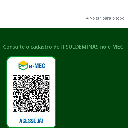
Voltar para o topo
Consulte o cadastro do IFSULDEMINAS no e-MEC