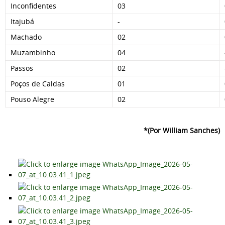
Inconfidentes
03
Itajubá
-
Machado
02
Muzambinho
04
Passos
02
Poços de Caldas
01
Pouso Alegre
02
*(Por William Sanches)