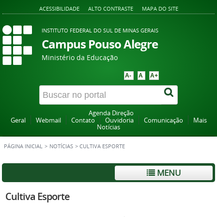
ACESSIBILIDADE
ALTO CONTRASTE
MAPA DO SITE
INSTITUTO FEDERAL DO SUL DE MINAS GERAIS
Campus Pouso Alegre
Ministério da Educação
A-
A
A+
Agenda Direção
Geral
Webmail
Contato
Ouvidoria
Comunicação
Mais
Notícias
PÁGINA INICIAL
>
NOTÍCIAS
>
CULTIVA ESPORTE
MENU
Cultiva Esporte