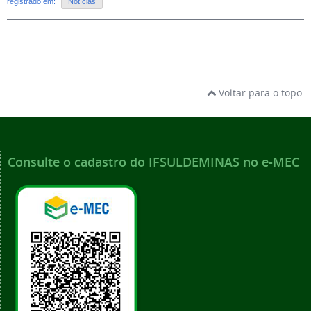
registrado em:
Notícias
Voltar para o topo
Consulte o cadastro do IFSULDEMINAS no e-MEC