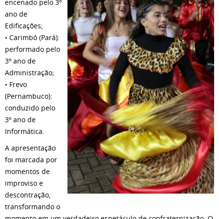
encenado pelo 3º
ano de
Edificações;
• Carimbó (Pará):
performado pelo
3º ano de
Administração;
• Frevo
(Pernambuco):
conduzido pelo
3º ano de
Informática.
A apresentação
foi marcada por
momentos de
improviso e
descontração,
transformando o
momento em um verdadeiro espetáculo de confraternização. O