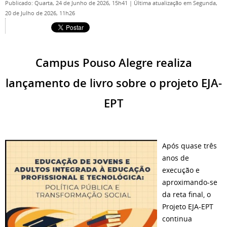
Publicado: Quarta, 24 de Junho de 2026, 15h41
|
Última atualização em Segunda,
20 de Julho de 2026, 11h26
Campus Pouso Alegre realiza
lançamento de livro sobre o projeto EJA-
EPT
Após quase três
anos de
execução e
aproximando-se
da reta final, o
Projeto EJA-EPT
continua