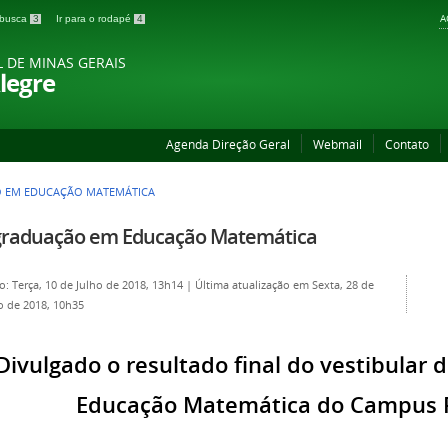
A
a busca
3
Ir para o rodapé
4
L DE MINAS GERAIS
legre
Agenda Direção Geral
Webmail
Contato
 EM EDUCAÇÃO MATEMÁTICA
graduação em Educação Matemática
o: Terça, 10 de Julho de 2018, 13h14
|
Última atualização em Sexta, 28 de
 de 2018, 10h35
Divulgado o resultado final do vestibular
Educação Matemática do Campus 