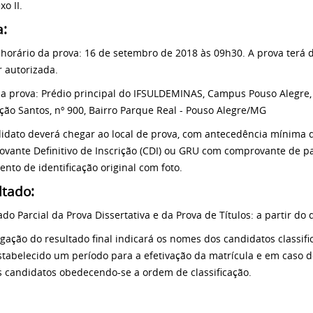
o II.
a:
 horário da prova: 16 de setembro de 2018 às 09h30. A prova terá 
r autorizada.
da prova: Prédio principal do IFSULDEMINAS, Campus Pouso Alegre,
ção Santos, nº 900, Bairro Parque Real - Pouso Alegre/MG
idato deverá chegar ao local de prova, com antecedência mínima 
vante Definitivo de Inscrição (CDI) ou GRU com comprovante de p
nto de identificação original com foto.
ltado:
ado Parcial da Prova Dissertativa e da Prova de Títulos: a partir do
lgação do resultado final indicará os nomes dos candidatos classifi
stabelecido um período para a efetivação da matrícula e em caso 
 candidatos obedecendo-se a ordem de classificação.