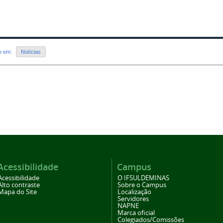
do em:
Notícias
Acessibilidade
Campus
Acessibilidade
O IFSULDEMINAS
Alto contraste
Sobre o Campus
Mapa do Site
Localização
Servidores
NAPNE
Marca oficial
Colegiados/Comissões