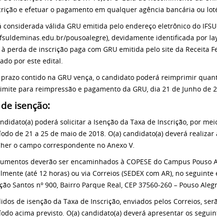
crição e efetuar o pagamento em qualquer agência bancária ou lotér
á considerada válida GRU emitida pelo endereço eletrônico do IF
fsuldeminas.edu.br/pousoalegre), devidamente identificada por la
o à perda de inscrição paga com GRU emitida pelo site da Receita F
ado por este edital.
 prazo contido na GRU vença, o candidato poderá reimprimir quant
limite para reimpressão e pagamento da GRU, dia 21 de Junho de 2
 de isenção:
andidato(a) poderá solicitar a Isenção da Taxa de Inscrição, por me
íodo de 21 a 25 de maio de 2018. O(a) candidato(a) deverá realizar
her o campo correspondente no Anexo V.
umentos deverão ser encaminhados à COPESE do Campus Pouso Ale
lmente (até 12 horas) ou via Correios (SEDEX com AR), no seguinte
ção Santos nº 900, Bairro Parque Real, CEP 37560-260 – Pouso Ale
idos de isenção da Taxa de Inscrição, enviados pelos Correios, se
íodo acima previsto. O(a) candidato(a) deverá apresentar os segu