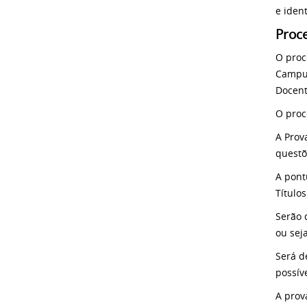
e iden
Proce
O proc
Campus
Docent
O proc
A Prova
questõ
A pont
Títulos
Serão 
ou seja
Será d
possíve
A prov