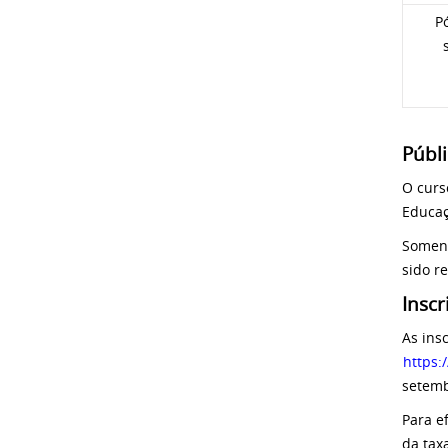
P
Públi
O curs
Educaç
Soment
sido r
Inscr
As ins
https:
setemb
Para e
da tax