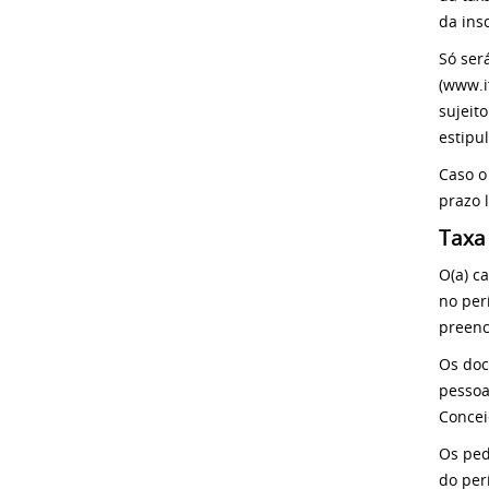
da ins
Só ser
(www.i
sujeit
estipul
Caso o
prazo 
Taxa
O(a) c
no per
preenc
Os doc
pessoa
Concei
Os ped
do per