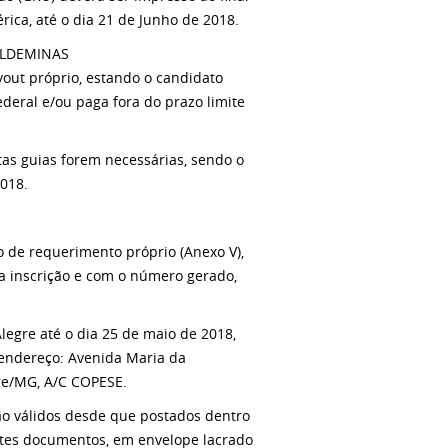
ica, até o dia 21 de Junho de 2018.
SULDEMINAS
yout próprio, estando o candidato
ederal e/ou paga fora do prazo limite
as guias forem necessárias, sendo o
018.
io de requerimento próprio (Anexo V),
 a inscrição e com o número gerado,
gre até o dia 25 de maio de 2018,
 endereço: Avenida Maria da
gre/MG, A/C COPESE.
rão válidos desde que postados dentro
intes documentos, em envelope lacrado