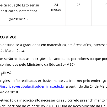
24
23
ós-Graduação Lato sensu
meses
sensucação Matemática
(presencial)
co alvo:
o destina-se a graduados em matemática, em áreas afins, interes
ão Matemática.
e serão aceitas as inscrições de candidatos portadores ou que po
econhecidos pelo Ministério da Educação (MEC).
ições:
crições serão realizadas exclusivamente via Internet pelo endereço 
//inscricaovestibular.ifsuldeminas.edu.br
a partir do dia 24 de Mai
ro de 2018.
fetivação da inscrição são necessários seu correto preenchimento 
a de inscrição no valor de R$ 70,00. O Guia de Recolhimento da Uni