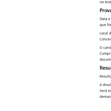
no Anex
Prov
Data e
que fo
Local 
Concei
O cand
Compro
docume
Resu
Result
A divu
Será e
demais