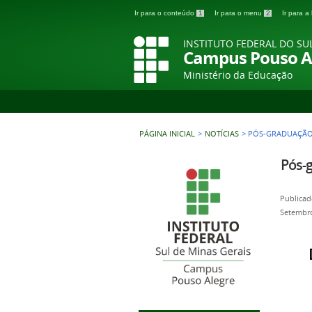
Ir para o conteúdo
1
Ir para o menu
2
Ir para 
INSTITUTO FEDERAL DO SU
Campus Pouso A
Ministério da Educação
PÁGINA INICIAL
>
NOTÍCIAS
>
PÓS-GRADUAÇÃO
Pós-
Publicad
Setembro