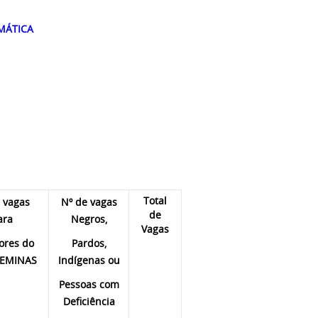
MÁTICA
Total
 vagas
Nº de vagas
de
ara
Negros,
Vagas
ores do
Pardos,
DEMINAS
Indígenas ou
Pessoas com
Deficiência