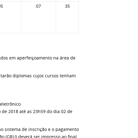
05
07
35
sados em aperfeiçoamento na área de
rtarão diplomas cujos cursos tenham
eletrônico
o de 2018 até as 23h59 do dia 02 de
no sistema de inscrição e o pagamento
ão (GRU) deverá ser impresso ao final