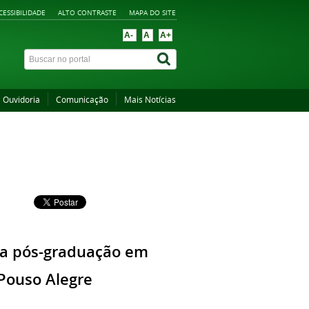
CESSIBILIDADE
ALTO CONTRASTE
MAPA DO SITE
A-
A
A+
Ouvidoria
Comunicação
Mais Notícias
 da pós-graduação em
Pouso Alegre