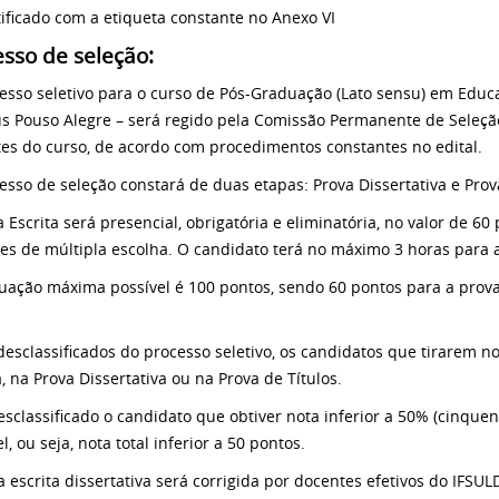
tificado com a etiqueta constante no Anexo VI
sso de seleção:
esso seletivo para o curso de Pós-Graduação (Lato sensu) em Ed
 Pouso Alegre – será regido pela Comissão Permanente de Seleçã
es do curso, de acordo com procedimentos constantes no edital.
esso de seleção constará de duas etapas: Prova Dissertativa e Prova
 Escrita será presencial, obrigatória e eliminatória, no valor de 60
es de múltipla escolha. O candidato terá no máximo 3 horas para 
uação máxima possível é 100 pontos, sendo 60 pontos para a prova 
desclassificados do processo seletivo, os candidatos que tirarem no
, na Prova Dissertativa ou na Prova de Títulos.
esclassificado o candidato que obtiver nota inferior a 50% (cinqu
l, ou seja, nota total inferior a 50 pontos.
a escrita dissertativa será corrigida por docentes efetivos do IFSU