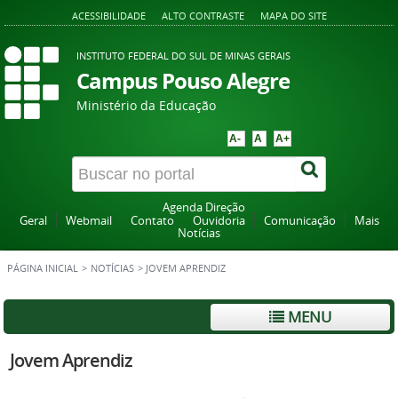
ACESSIBILIDADE
ALTO CONTRASTE
MAPA DO SITE
INSTITUTO FEDERAL DO SUL DE MINAS GERAIS
Campus Pouso Alegre
Ministério da Educação
A-
A
A+
Agenda Direção
Geral
Webmail
Contato
Ouvidoria
Comunicação
Mais
Notícias
PÁGINA INICIAL
>
NOTÍCIAS
>
JOVEM APRENDIZ
MENU
Jovem Aprendiz