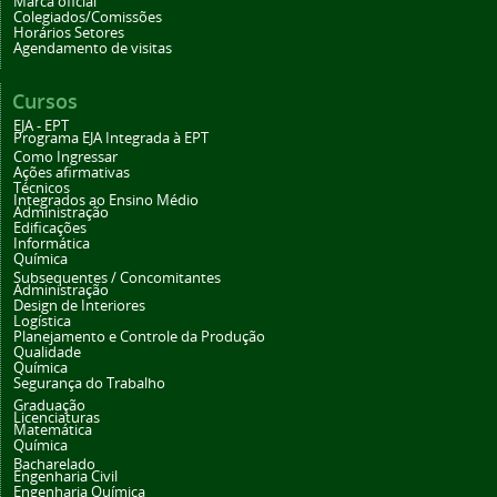
Marca oficial
Colegiados/Comissões
Horários Setores
Agendamento de visitas
Cursos
EJA - EPT
Programa EJA Integrada à EPT
Como Ingressar
Ações afirmativas
Técnicos
Integrados ao Ensino Médio
Administração
Edificações
Informática
Química
Subsequentes / Concomitantes
Administração
Design de Interiores
Logística
Planejamento e Controle da Produção
Qualidade
Química
Segurança do Trabalho
Graduação
Licenciaturas
Matemática
Química
Bacharelado
Engenharia Civil
Engenharia Química