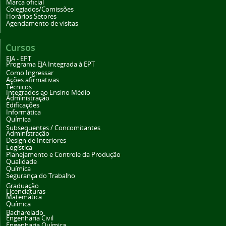
Marca oficial
Colegiados/Comissões
Horários Setores
Agendamento de visitas
Cursos
EJA - EPT
Programa EJA Integrada à EPT
Como Ingressar
Ações afirmativas
Técnicos
Integrados ao Ensino Médio
Administração
Edificações
Informática
Química
Subsequentes / Concomitantes
Administração
Design de Interiores
Logística
Planejamento e Controle da Produção
Qualidade
Química
Segurança do Trabalho
Graduação
Licenciaturas
Matemática
Química
Bacharelado
Engenharia Civil
Engenharia Química