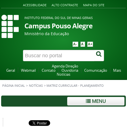
ACESSIBILIDADE
ALTO CONTRASTE
MAPA DO SITE
INSTITUTO FEDERAL DO SUL DE MINAS GERAIS
Campus Pouso Alegre
Ministério da Educação
A-
A
A+
Agenda Direção
Geral
Webmail
Contato
Ouvidoria
Comunicação
Mais
Notícias
PÁGINA INICIAL
>
NOTÍCIAS
>
MATRIZ CURRICULAR - PLANEJAMENTO
MENU