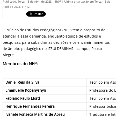
Publicado: Terça, 18 de Abril de 2023, 11h07
|
Última atualização em Terça, 18 de
Abril de 2023, 11h12
O Núcleo de Estudos Pedagógicos (NEP) tem o propósito de
atender a essa demanda, enquanto equipe de estudos e
pesquisas, para subsidiar as decisões e os encaminhamentos
de âmbito pedagógico no IFSULDEMINAS - campus Pouso
Alegre.
Membros do NEP:
Daniel Reis da Silva
Técnico em Ass
Emanuelle Kopanyshyn
Professora do 
Fabiano Paulo Elord
Técnico em Ass
Henrique Fernandes Pereira
Professor bolsi
Ivanete Fonseca Martins de Abreu
Tradutora e In