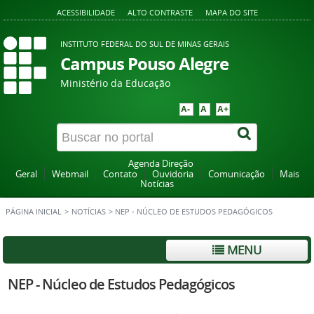
ACESSIBILIDADE
ALTO CONTRASTE
MAPA DO SITE
INSTITUTO FEDERAL DO SUL DE MINAS GERAIS
Campus Pouso Alegre
Ministério da Educação
A-
A
A+
Agenda Direção
Geral
Webmail
Contato
Ouvidoria
Comunicação
Mais
Notícias
PÁGINA INICIAL
>
NOTÍCIAS
>
NEP - NÚCLEO DE ESTUDOS PEDAGÓGICOS
MENU
NEP - Núcleo de Estudos Pedagógicos