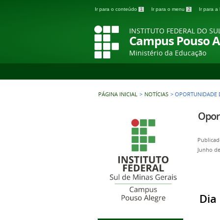
Ir para o conteúdo
1
Ir para o menu
2
Ir para 
INSTITUTO FEDERAL DO SU
Campus Pouso A
Ministério da Educação
PÁGINA INICIAL
>
NOTÍCIAS
>
OPORTUNIDADE D
Opor
Publicad
Junho de
Dia