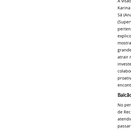
A visã
Karina
Sá (An
(Super
perten
explic
mostra
grande
atrair
invest
colabo
proati
encont
Balcã
No per
de Rec
atendi
passar