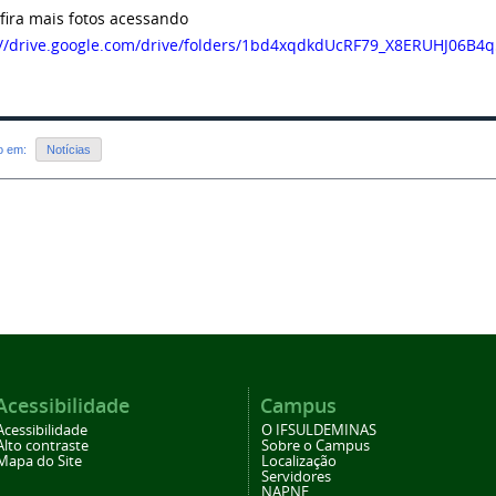
fira mais fotos acessando
://drive.google.com/drive/folders/1bd4xqdkdUcRF79_X8ERUHJ06B4
do em:
Notícias
Acessibilidade
Campus
Acessibilidade
O IFSULDEMINAS
Alto contraste
Sobre o Campus
Mapa do Site
Localização
Servidores
NAPNE