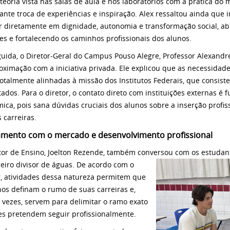
a teoria vista nas salas de aula e nos laboratórios com a prática 
ante troca de experiências e inspiração. Alex ressaltou ainda que i
ir diretamente em dignidade, autonomia e transformação social, ab
es e fortalecendo os caminhos profissionais dos alunos.
uida, o Diretor-Geral do Campus Pouso Alegre, Professor Alexandre 
oximação com a iniciativa privada. Ele explicou que as necessidad
totalmente alinhadas à missão dos Institutos Federais, que consist
tados. Para o diretor, o contato direto com instituições externas 
ica, pois sana dúvidas cruciais dos alunos sobre a inserção profis
 carreiras.
amento com o mercado e desenvolvimento profissional
tor de Ensino, Joelton Rezende, também conversou com os estudant
eiro divisor de águas. De acordo com o
r, atividades dessa natureza permitem que
nos definam o rumo de suas carreiras e,
 vezes, servem para delimitar o ramo exato
es pretendem seguir profissionalmente.