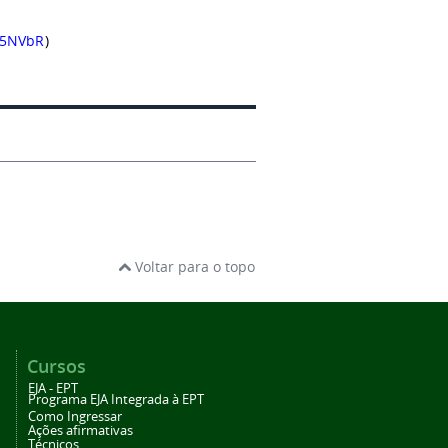
q5NVbR
)
Voltar para o topo
Cursos
EJA - EPT
Programa EJA Integrada à EPT
Como Ingressar
Ações afirmativas
Técnicos