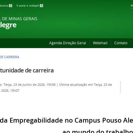
A
a busca
3
Ir para o rodapé
4
L DE MINAS GERAIS
legre
Agenda Direção Geral
Webmail
Contato
E CARREIRA
tunidade de carreira
o: Terça, 23 de Junho de 2026, 15h06
|
Última atualização em Terça, 23 de
 2026, 15h07
 da Empregabilidade no Campus Pouso Ale
ao mundo do trabalho