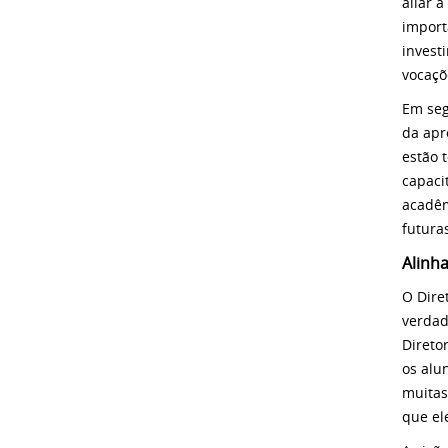
aliar 
import
invest
vocaçõ
Em seg
da apr
estão 
capaci
acadêm
futuras
Alinh
O Dire
verdad
Direto
os alu
muitas
que el