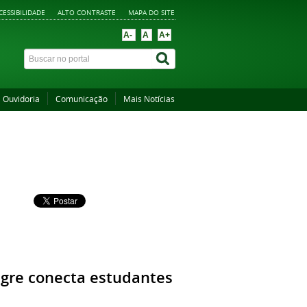
CESSIBILIDADE
ALTO CONTRASTE
MAPA DO SITE
A-
A
A+
Ouvidoria
Comunicação
Mais Notícias
gre conecta estudantes