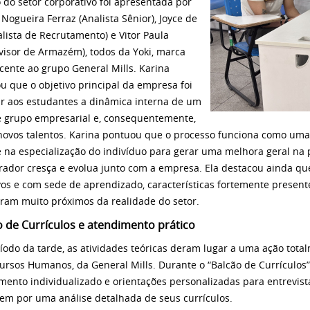
o do setor corporativo foi apresentada por
 Nogueira Ferraz (Analista Sênior), Joyce de
alista de Recrutamento) e Vitor Paula
visor de Armazém), todos da Yoki, marca
cente ao grupo General Mills. Karina
ou que o objetivo principal da empresa foi
r aos estudantes a dinâmica interna de um
 grupo empresarial e, consequentemente,
 novos talentos. Karina pontuou que o processo funciona como uma
e na especialização do indivíduo para gerar uma melhora geral na
rador cresça e evolua junto com a empresa. Ela destacou ainda que
vos e com sede de aprendizado, características fortemente presente
ram muito próximos da realidade do setor.
o de Currículos e atendimento prático
íodo da tarde, as atividades teóricas deram lugar a uma ação tota
ursos Humanos, da General Mills. Durante o “Balcão de Currículos”
mento individualizado e orientações personalizadas para entrevista
em por uma análise detalhada de seus currículos.