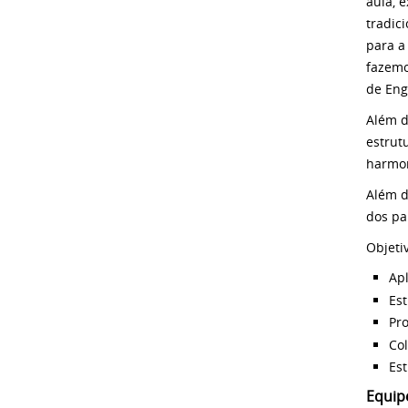
aula, 
tradic
para a
fazemo
de Enge
Além d
estrut
harmon
Além d
dos pa
Objeti
Apl
Est
Pro
Col
Est
Equip