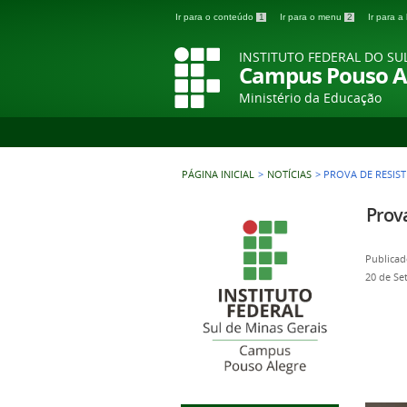
Ir para o conteúdo
1
Ir para o menu
2
Ir para 
INSTITUTO FEDERAL DO SU
Campus Pouso A
Ministério da Educação
PÁGINA INICIAL
>
NOTÍCIAS
>
PROVA DE RESIST
Prova
Publicad
20 de Se