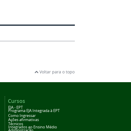
Voltar para o topo
Cursos
EJA - EPT
Programa EJA Integrada à EPT
Como Ingressar
Ações afirmativas
Técnicos
Integrados ao Ensino Médio
Administração