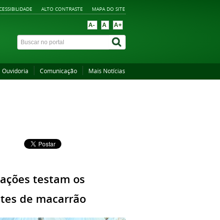
CESSIBILIDADE
ALTO CONTRASTE
MAPA DO SITE
A-
A
A+
Ouvidoria
Comunicação
Mais Notícias
cações testam os
tes de macarrão