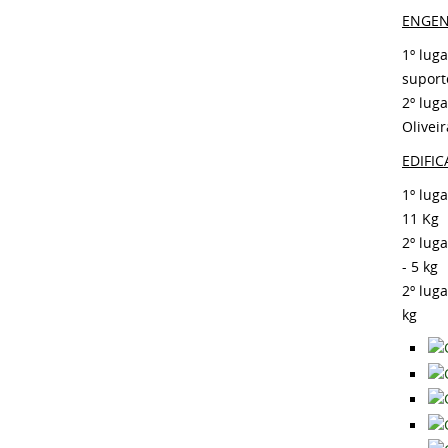
E
NGEN
1º lug
suport
2º lug
Oliveir
EDIFI
1º lug
11 Kg
2º lug
- 5 kg
2º luga
kg