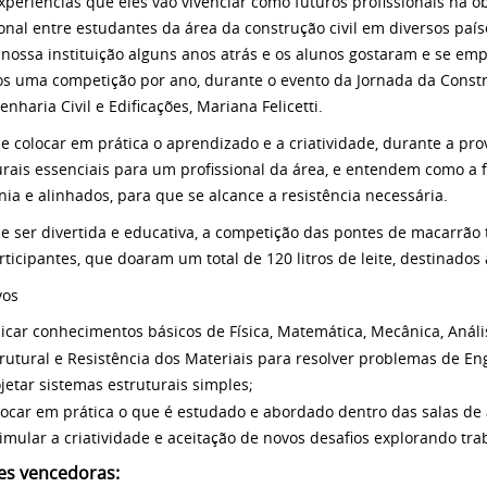
experiências que eles vão vivenciar como futuros profissionais na 
ional entre estudantes da área da construção civil em diversos país
 nossa instituição alguns anos atrás e os alunos gostaram e se e
s uma competição por ano, durante o evento da Jornada da Constru
nharia Civil e Edificações, Mariana Felicetti.
e colocar em prática o aprendizado e a criatividade, durante a prov
urais essenciais para um profissional da área, e entendem como a 
ia e alinhados, para que se alcance a resistência necessária.
e ser divertida e educativa, a competição das pontes de macarrão 
rticipantes, que doaram um total de 120 litros de leite, destinados
vos
icar conhecimentos básicos de Física, Matemática, Mecânica, Análi
rutural e Resistência dos Materiais para resolver problemas de En
jetar sistemas estruturais simples;
ocar em prática o que é estudado e abordado dentro das salas de 
imular a criatividade e aceitação de novos desafios explorando tr
es vencedoras: