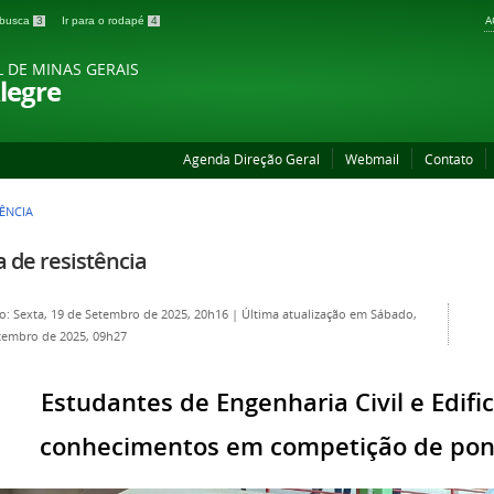
A
a busca
3
Ir para o rodapé
4
L DE MINAS GERAIS
legre
Agenda Direção Geral
Webmail
Contato
ÊNCIA
 de resistência
o: Sexta, 19 de Setembro de 2025, 20h16
|
Última atualização em Sábado,
tembro de 2025, 09h27
Estudantes de Engenharia Civil e Edifi
conhecimentos em competição de pon