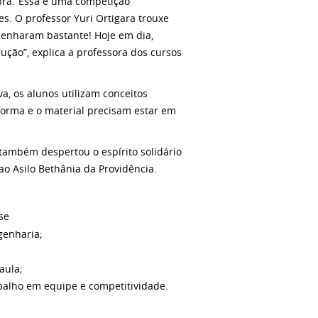
obra.“Essa é uma competição
es. O professor Yuri Ortigara trouxe
mpenharam bastante! Hoje em dia,
ção”, explica a professora dos cursos
a, os alunos utilizam conceitos
forma e o material precisam estar em
também despertou o espírito solidário
 ao Asilo Bethânia da Providência.
se
genharia;
aula;
abalho em equipe e competitividade.