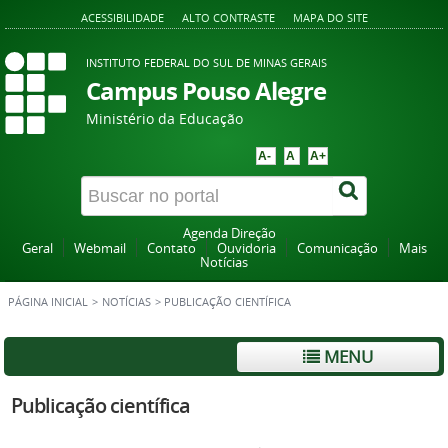
ACESSIBILIDADE
ALTO CONTRASTE
MAPA DO SITE
INSTITUTO FEDERAL DO SUL DE MINAS GERAIS
Campus Pouso Alegre
Ministério da Educação
A-
A
A+
Agenda Direção
Geral
Webmail
Contato
Ouvidoria
Comunicação
Mais
Notícias
PÁGINA INICIAL
>
NOTÍCIAS
>
PUBLICAÇÃO CIENTÍFICA
MENU
Publicação científica