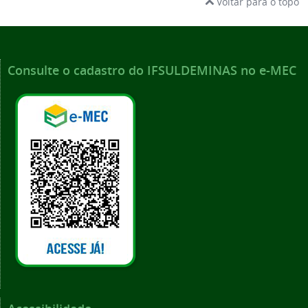
Voltar para o topo
Consulte o cadastro do IFSULDEMINAS no e-MEC