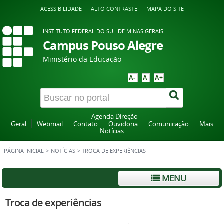
ACESSIBILIDADE
ALTO CONTRASTE
MAPA DO SITE
INSTITUTO FEDERAL DO SUL DE MINAS GERAIS
Campus Pouso Alegre
Ministério da Educação
A-
A
A+
Agenda Direção
Geral
Webmail
Contato
Ouvidoria
Comunicação
Mais
Notícias
PÁGINA INICIAL
>
NOTÍCIAS
>
TROCA DE EXPERIÊNCIAS
MENU
Troca de experiências