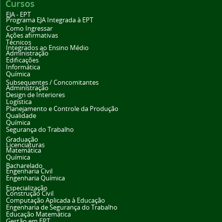
Cursos
EJA - EPT
Programa EJA Integrada à EPT
Como Ingressar
Ações afirmativas
Técnicos
Integrados ao Ensino Médio
Administração
Edificações
Informática
Química
Subsequentes / Concomitantes
Administração
Design de Interiores
Logística
Planejamento e Controle da Produção
Qualidade
Química
Segurança do Trabalho
Graduação
Licenciaturas
Matemática
Química
Bacharelado
Engenharia Civil
Engenharia Química
Especialização
Construção Civil
Computação Aplicada à Educação
Engenharia de Segurança do Trabalho
Educação Matemática
Gestão em EPT