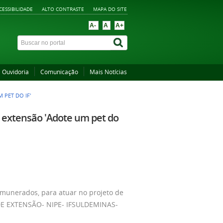
CESSIBILIDADE
ALTO CONTRASTE
MAPA DO SITE
A-
A
A+
Ouvidoria
Comunicação
Mais Notícias
 PET DO IF'
de extensão 'Adote um pet do
remunerados, para atuar no projeto de
A DE EXTENSÃO- NIPE- IFSULDEMINAS-