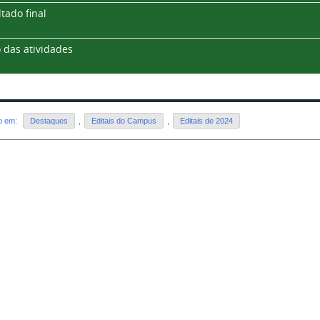
tado final
o das atividades
do em:
Destaques
,
Editais do Campus
,
Editais de 2024