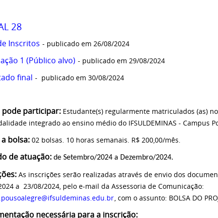
AL 28
de Inscritos
- publicado em 26/08/2024
cação 1 (Público alvo)
- publicado em 29/08/2024
tado final
- publicado em 30/08/2024
pode participar:
Estudante(s) regularmente matriculados (as) no
alidade integrado ao ensino médio do IFSULDEMINAS - Campus P
a bolsa:
02 bolsas. 10 horas semanais. R$ 200,00/mês.
do de atuação:
de Setembro/2024 a Dezembro/2024.
ções:
As inscrições serão realizadas através de envio dos document
2024 a 23/08/2024, pelo e-mail da Assessoria de Comunicação:
.pousoalegre@ifsuldeminas.edu.br
, com o assunto: BOLSA DO PR
entação necessária para a inscrição: