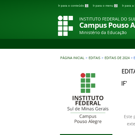
Ir para o conteúdo
1
Ir para o menu
2
Ir para 
INSTITUTO FEDERAL DO SU
Campus Pouso A
Ministério da Educação
PÁGINA INICIAL
>
EDITAIS
>
EDITAIS DE 2024
>
EDITA
IF'
Este 
ext