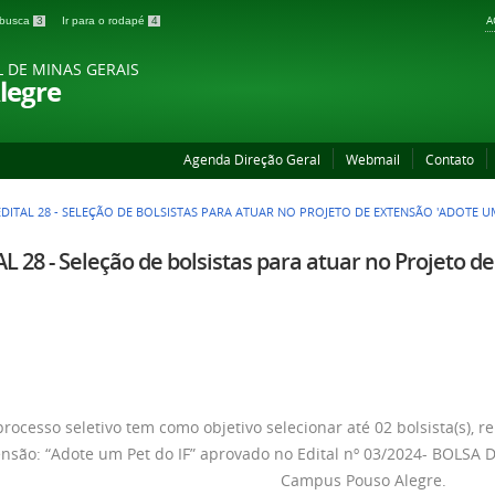
A
a busca
3
Ir para o rodapé
4
L DE MINAS GERAIS
legre
Agenda Direção Geral
Webmail
Contato
EDITAL 28 - SELEÇÃO DE BOLSISTAS PARA ATUAR NO PROJETO DE EXTENSÃO 'ADOTE UM
L 28 - Seleção de bolsistas para atuar no Projeto 
processo seletivo tem como objetivo selecionar até 02 bolsista(s), 
ensão: “Adote um Pet do IF” aprovado no Edital nº 03/2024- BOLS
Campus Pouso Alegre.