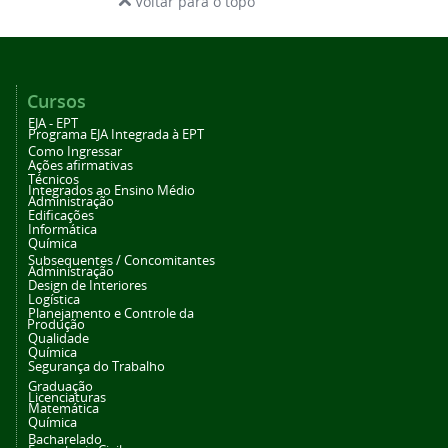
Voltar para o topo
Cursos
EJA - EPT
Programa EJA Integrada à EPT
Como Ingressar
Ações afirmativas
Técnicos
Integrados ao Ensino Médio
Administração
Edificações
Informática
Química
Subsequentes / Concomitantes
Administração
Design de Interiores
Logística
Planejamento e Controle da
Produção
Qualidade
Química
Segurança do Trabalho
Graduação
Licenciaturas
Matemática
Química
Bacharelado