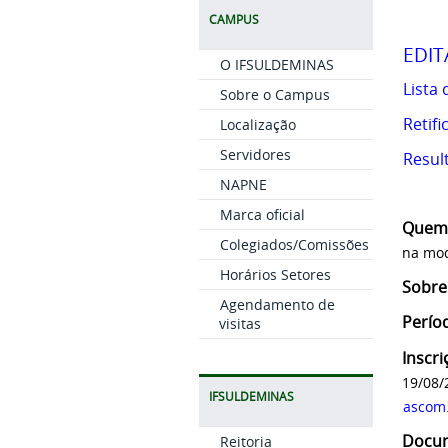
CAMPUS
EDIT
O IFSULDEMINAS
Lista 
Sobre o Campus
Retifi
Localização
Servidores
Resul
NAPNE
Marca oficial
Quem 
Colegiados/Comissões
na mod
Horários Setores
Sobre 
Agendamento de
Perío
visitas
Inscri
19/08/
IFSULDEMINAS
ascom
Docum
Reitoria