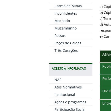
Carmo de Minas
a) Cóp
b) Cóp
Inconfidentes
c) Ter
Machado
d) Aut
Muzambinho
respon
Passos
e) Curr
Poços de Caldas
Três Corações
Ativ
Publi
ACESSO À INFORMAÇÃO
Perío
NAF
Atos Normativos
Divul
Institucional
Ações e programas
Entre
Participação Social