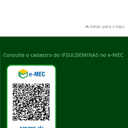
Voltar para o topo
Consulte o cadastro do IFSULDEMINAS no e-MEC