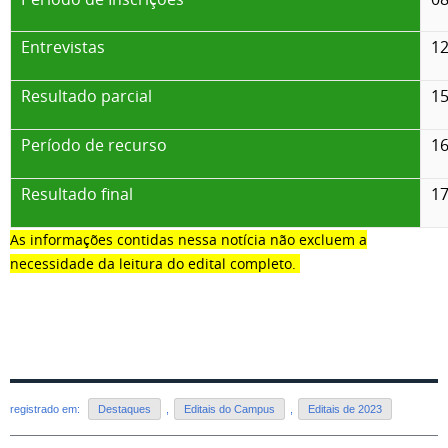
Entrevistas
12
Resultado parcial
15
Período de recurso
16
Resultado final
17
As informações contidas nessa notícia não excluem a
necessidade da leitura do edital completo.
registrado em:
Destaques
,
Editais do Campus
,
Editais de 2023