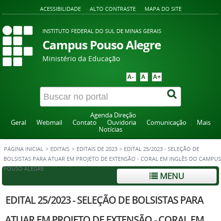
ACESSIBILIDADE
ALTO CONTRASTE
MAPA DO SITE
INSTITUTO FEDERAL DO SUL DE MINAS GERAIS
Campus Pouso Alegre
Ministério da Educação
A-
A
A+
Agenda Direção
Geral
Webmail
Contato
Ouvidoria
Comunicação
Mais
Notícias
PÁGINA INICIAL
>
EDITAIS
>
EDITAIS DE 2023
>
EDITAL 25/2023 - SELEÇÃO DE
BOLSISTAS PARA ATUAR EM PROJETO DE EXTENSÃO - CORAL EM INGLÊS DO CAMPUS
POUSO ALEGRE
MENU
EDITAL 25/2023 - SELEÇÃO DE BOLSISTAS PARA
ATUAR EM PROJETO DE EXTENSÃO - CORAL EM