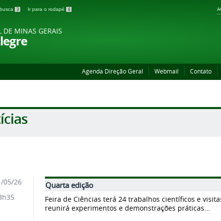
A
a busca
3
Ir para o rodapé
4
L DE MINAS GERAIS
legre
Agenda Direção Geral
Webmail
Contato
ícias
/05/26
Quarta edição
3h35
Feira de Ciências terá 24 trabalhos científicos e visi
reunirá experimentos e demonstrações práticas...