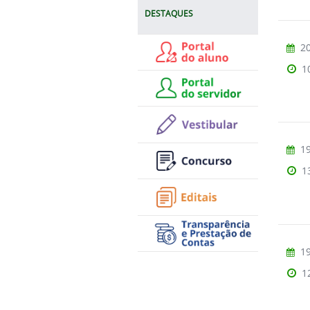
DESTAQUES
20
1
19
1
19
1