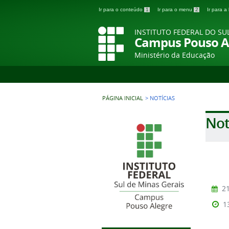
Ir para o conteúdo
1
Ir para o menu
2
Ir para 
INSTITUTO FEDERAL DO SU
Campus Pouso A
Ministério da Educação
PÁGINA INICIAL
>
NOTÍCIAS
Not
21
1