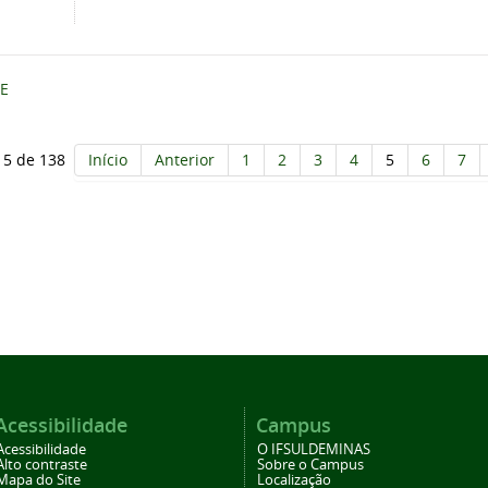
E
 5 de 138
Início
Anterior
1
2
3
4
5
6
7
Acessibilidade
Campus
Acessibilidade
O IFSULDEMINAS
Alto contraste
Sobre o Campus
Mapa do Site
Localização