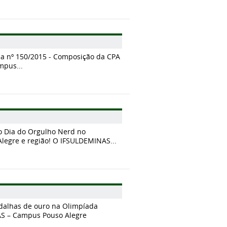
ria nº 150/2015 - Composição da CPA
mpus...
o Dia do Orgulho Nerd no
egre e região! O IFSULDEMINAS...
alhas de ouro na Olimpíada
AS – Campus Pouso Alegre