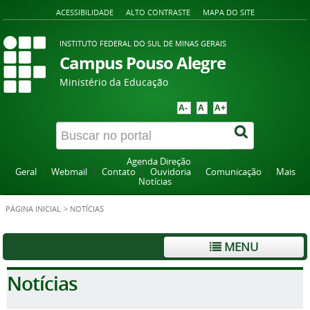
ACESSIBILIDADE
ALTO CONTRASTE
MAPA DO SITE
INSTITUTO FEDERAL DO SUL DE MINAS GERAIS
Campus Pouso Alegre
Ministério da Educação
A-
A
A+
Agenda Direção
Geral
Webmail
Contato
Ouvidoria
Comunicação
Mais
Notícias
PÁGINA INICIAL
>
NOTÍCIAS
MENU
Notícias