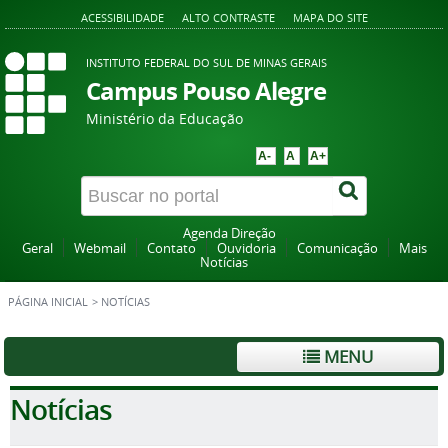
ACESSIBILIDADE
ALTO CONTRASTE
MAPA DO SITE
INSTITUTO FEDERAL DO SUL DE MINAS GERAIS
Campus Pouso Alegre
Ministério da Educação
A-
A
A+
Agenda Direção
Geral
Webmail
Contato
Ouvidoria
Comunicação
Mais
Notícias
PÁGINA INICIAL
>
NOTÍCIAS
MENU
Notícias